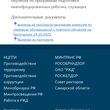
обучение по программам подготовки
квалифицированных рабочих, служащих
Дополнительные документы
выписка из протокола заседание комиссии по
переводу обучающихся с платного обучения на
бесплатное 24.10.2025
Выписка из протокола
НЦПТИ
МИНТРАНС РФ
Противодействие
РОСОБРНАДЗОР
терроризму
ОАО "РЖД"
Противодействие
РОСЖЕЛДОР
коррупции
Совет ректоров
Минобрнауки РФ
Самарской области
Минпросвещения РФ
Работа в РЖД