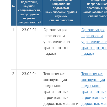
специальности,
программа
подготовки,
направления
направленнос
№
научной
подготовки,
профиль, шиф
специальности,
наименование группы
наименование н
шифр группы
научных
специальнос
научных
специальностей
специальностей
1
23.02.01
Организация
Организация
перевозок и
перевозок и
управление на
управление н
транспорте (по
транспорте (п
видам)
видам)
2
23.02.04
Техническая
Техническая
эксплуатация
эксплуатация
подъемно-
подъемно-
транспортных,
транспортных
строительных,
строительных
дорожных машин и
дорожных ма