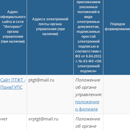
приложением
указанных
Адрес
положений в
официального
виде
Адреса электронной
сайта в сети
электронных
почты органа
Порядок
"Интернет"
документов,
управления (при
формировани
органа
подписанных
наличии)
управления
простой
(при наличии)
электронной
подписью в
соответствии с
ФЗ от 6.04.2011
г. № 63-ФЗ «Об
электронной
подписи»
Сайт ПТЖТ -
ptgt@mail.ru
Положение
ПривГУПС
об органе
управления:
положение
о филиале
нет
vrptgt@mail.ru
Положение
об органе