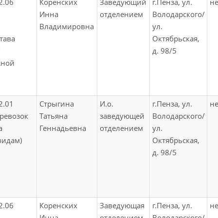
2.06
Коренских
Заведующий
г.Пенза, ул.
не
Инна
отделением
Володарского/
Владимировна
ул.
тава
Октябрьская,
д. 98/5
жной
2.01
Стрыгина
И.о.
г.Пенза, ул.
не
ревозок
Татьяна
заведующей
Володарского/
а
Геннадьевна
отделением
ул.
видам)
Октябрьская,
д. 98/5
2.06
Коренских
Заведующая
г.Пенза, ул.
не
Инна
отделением
Володарского/