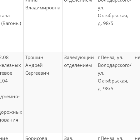
Владимировна
ул.
тава
Октябрьская,
 (Вагоны)
д. 98/5
2.08
Трошин
Заведующий
г.Пенза, ул.
не
железных
Андрей
отделением
Володарского/
утевое
Сергеевич
ул.
2.04
Октябрьская,
д. 98/5
одъемно-
 дорожных
дования
ние
Борисова
Зав.
г.Пенза, ул.
не