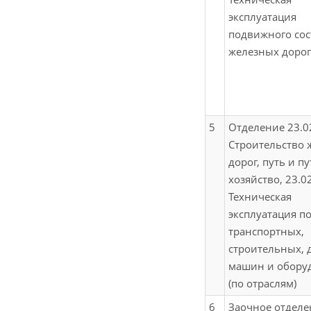
эксплуатация
подвижного сос
железных дорог
5
Отделение 23.0
Строительство 
дорог, путь и п
хозяйство, 23.0
Техническая
эксплуатация п
транспортных,
строительных,
машин и обору
(по отраслям)
6
Заочное отделе