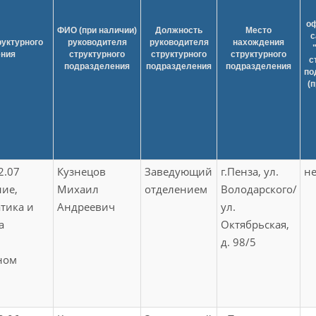
о
ФИО (при наличии)
Должность
Место
с
уктурного
руководителя
руководителя
нахождения
ения
структурного
структурного
структурного
с
подразделения
подразделения
подразделения
по
(
2.07
Кузнецов
Заведующий
г.Пенза, ул.
не
ие,
Михаил
отделением
Володарского/
атика и
Андреевич
ул.
а
Октябрьская,
д. 98/5
ном