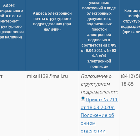
указанных
Адрес
положений в виде
фициального
Контакт
Адреса электронной
электронных
айта в сети
телеф
почты структурного
документов,
"Интернет"
структур
подразделения (при
подписанных
труктурного
подразде
наличии)
простой
дразделения
(при нал
электронной
при наличии)
подписью в
соответствии с ФЗ
от 6.04.2011 г. № 63-
ФЗ «Об
электронной
подписи»
т
mixail139@mail.ru
Положение о
(8412) 5
структурном
18-85
подразделении:
Приказ № 211
от 18.03.2020г.
Положение об
очном
отделении