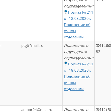
подразделении:
Приказ № 211
от 18.03.2020г.
Положение об
очном
отделении
т
ptgt@mail.ru
Положение о
(8412)68
структурном
82
подразделении:
Приказ № 211
от 18.03.2020г.
Положение об
очном
отделении
т
an.bor94@mail.ru
Положение о
(8412) 5