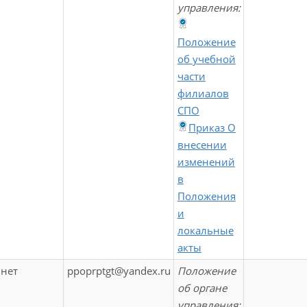
управления:
Положение
об учебной
части
филиалов
СПО
Приказ О
внесении
изменений
в
Положения
и
локальные
акты
нет
ppoprptgt@yandex.ru
Положение
об органе
управления: