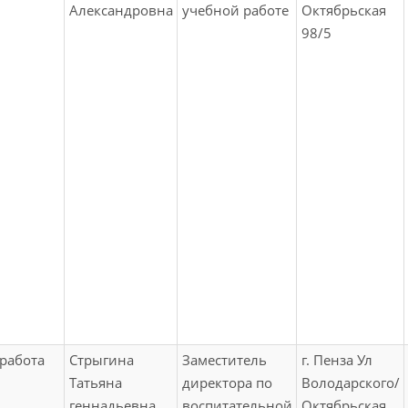
Александровна
учебной работе
Октябрьская
98/5
работа
Стрыгина
Заместитель
г. Пенза Ул
Татьяна
директора по
Володарского/
геннадьевна
воспитательной
Октябрьская