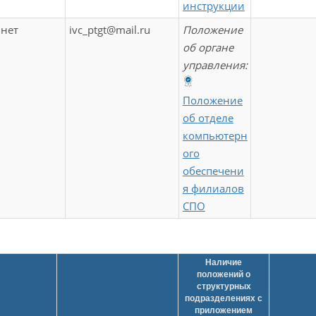
инструкции
нет
ivc_ptgt@mail.ru
Положение
об органе
управления:
Положение
об отделе
компьютерн
ого
обеспечени
я филиалов
СПО
Наличие
положений о
структурных
подразделениях с
приложением